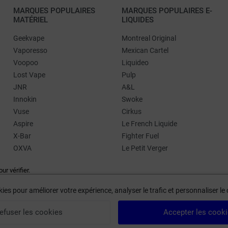
MARQUES POPULAIRES
MARQUES POPULAIRES E-
MATÉRIEL
LIQUIDES
Geekvape
Montreal Original
Vaporesso
Mexican Cartel
Voopoo
Liquideo
Lost Vape
Pulp
JNR
A&L
Innokin
Swoke
Vuse
Cirkus
Aspire
Le French Liquide
X-Bar
Fighter Fuel
OXVA
Le Petit Verger
our vérifier
.
ies pour améliorer votre expérience, analyser le trafic et personnaliser l
efuser les cookies
Accepter les cook