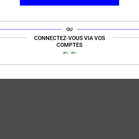
Peach Berry (Pêche Baies)
Strawberry Raspberry Ice (fraise framboise frais)
Strawberry Watermelon Ice (Fraise Pastèque
Glacée)
OU
Strawbery Ice (Fraise Glacée)
CONNECTEZ-VOUS VIA VOS
Summer Holiday (Vacances d’Été)
COMPTES
Watermelon Mango Peach (Pastèque Mangue
Pêche)
DESCRIPTION
FICHE TECHNIQUE
QUESTION / RÉPONSE