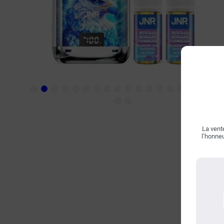
La vente
l’honneu