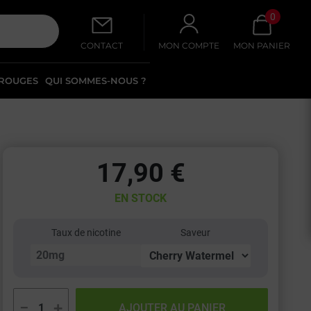
0
CONTACT
MON COMPTE
MON PANIER
 ROUGES
QUI SOMMES-NOUS ?
17,90 €
EN STOCK
Taux de nicotine
Saveur
−
+
AJOUTER AU PANIER