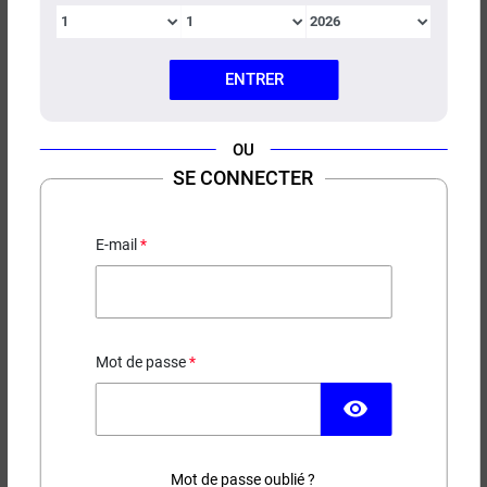
ENTRER
OU
POD KIWI GO + MINI KIWI
SE CONNECTER
VAPOR
Batterie intégrée 500mah
E-mail
7,00 €
EN STOCK
Mot de passe
Taux de nicotine
Saveur
visibility
Mot de passe oublié ?