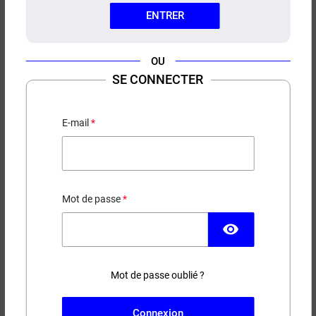
ENTRER
OU
SE CONNECTER
CARTOUCHES OBY 2 ML ASPIRE
(X3)
E-mail
Pour OBY
7,90 €
Mot de passe
EN STOCK
visibility
Capacité
Ohms
Mot de passe oublié ?
(30 avis)
Connexion