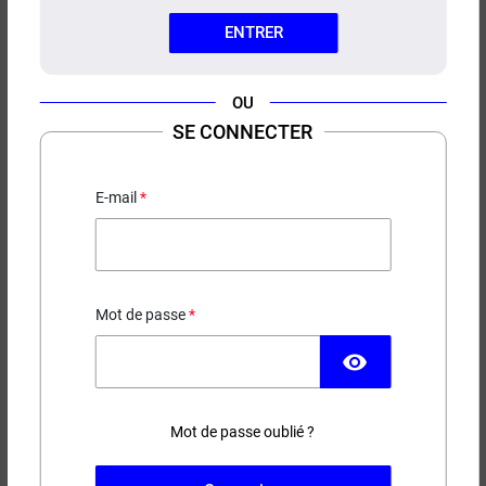
ENTRER
OU
SE CONNECTER
CARTOUCHES FLUFFI ASPIRE
(X2)
E-mail
Pour Fluffi
6,90 €
Mot de passe
EN STOCK
visibility
Couleur
Ohms
Mot de passe oublié ?
(7 avis)