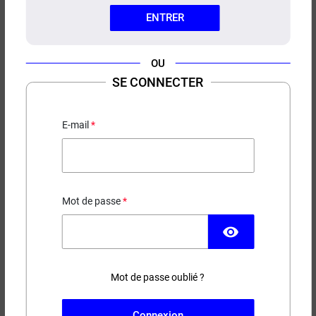
ENTRER
OU
SE CONNECTER
CARTOUCHES VINCI S VOOPOO
(X2)
E-mail
7,90 €
EN STOCK
Mot de passe
visibility
Couleur
Ohms
Mot de passe oublié ?
(2 avis)
−
+
AJOUTER AU PANIER
Connexion