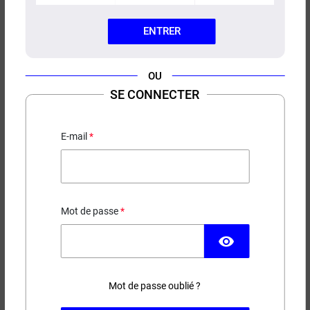
ENTRER
OU
ADAPTATEUR CHARGEUR
SE CONNECTER
SECTEUR USB + USB-C KUURVE
E-mail
6,90 €
EN STOCK
Mot de passe
−
+
AJOUTER AU PANIER
visibility
Livré chez vous le
(1 avis)
Mot de passe oublié ?
Mardi 11 Août