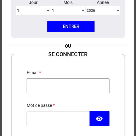
Jour
Mois
Année
ENTRER
OU
KIT KIWI STARTER KIWI VAPOR
SE CONNECTER
Batterie intégrée 400 mah + 1450 mah
E-mail
49,90 €
RUPTURE DE STOCK
Mot de passe
Couleur
visibility