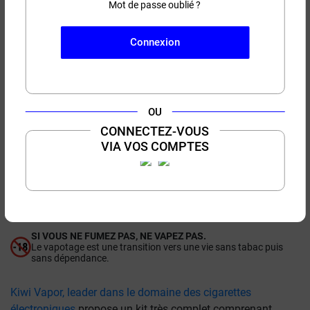
Mot de passe oublié ?
(28 avis)
−
+
AJOUTER AU PANIER
Connexion
Prévenez-moi
lorsque le produit sera disponible
OU
J'accepte les conditions générales et la politique de confidentialité.
Protection des données personnelles
.
CONNECTEZ-VOUS
VIA VOS COMPTES
ENVOYER
Besoin d’aide ou de conseils ?
04 11 90 95 95
SI VOUS NE FUMEZ PAS, NE VAPEZ PAS.
Le vapotage est une transition vers une vie sans tabac puis
sans dépendance.
Kiwi Vapor, leader dans le domaine des cigarettes
électroniques
propose un kit très complet comprenant