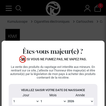
0
Kumulusvape
Cigarettes électroniques
Cartouches
Car
Êtes-vous majeur(e) ?
SI VOUS NE FUMEZ PAS, NE VAPEZ PAS.
La vente des produits du vapotage est interdite aux mineurs. En
rentrant sur ce site, j’atteste sur l’honneur être majeur(e) et être
autorisé(e) par la législation de mon pays à acheter des produits
contenant de la nicotine.
keyboard_arrow_left
keyboard_arrow_right
Précédent
Suiva
VEUILLEZ SAISIR VOTRE DATE DE NAISSANCE
Jour
Mois
Année