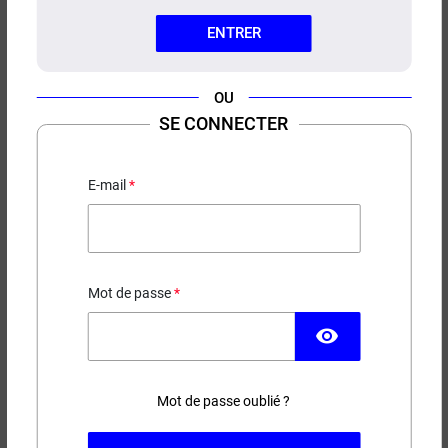
ENTRER
OU
SE CONNECTER
CARTOUCHES V2 KIWI VAPOR
(X2)
E-mail
Pour Kiwi Pen V2
9,90 €
Mot de passe
EN STOCK
visibility
Couleur
Ohms
Mot de passe oublié ?