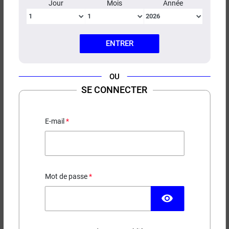
Jour
Mois
Année
ENTRER
OU
KIT XROS PRO 2 VAPORESSO
SE CONNECTER
Batterie intégrée 2000 mah
E-mail
PRIX ROUGE
26,90 €
Mot de passe
EN STOCK
visibility
Couleur
(1 avis)