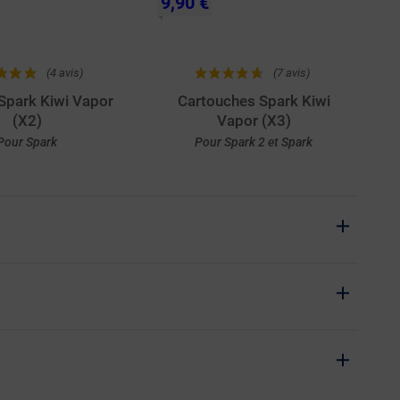
9,90 €
(4 avis)
(7 avis)
 Spark Kiwi Vapor
Cartouches Spark Kiwi
(X2)
Vapor (X3)
Pour Spark
Pour Spark 2 et Spark
chat rapide
Achat rapide