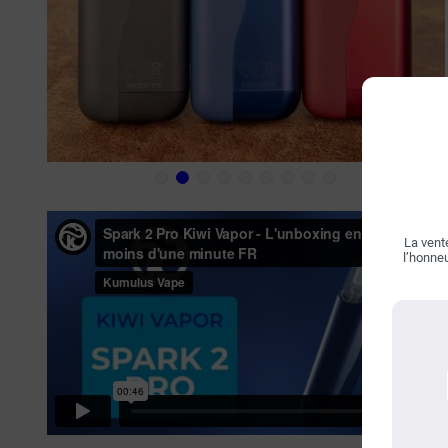
La vente
l’honneu