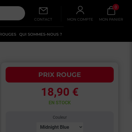
0
CONTACT
MON COMPTE
MON PANIER
 ROUGES
QUI SOMMES-NOUS ?
PRIX ROUGE
18,90 €
EN STOCK
Couleur