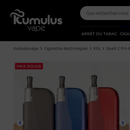
ARRÊT DU TABAC
CIGA
Kumulusvape
Cigarettes électroniques
Kits
Spark 2 Pro 
PRIX ROUGE
keyboard_arrow_left
keyboard_arrow_right
Précédent
Sui