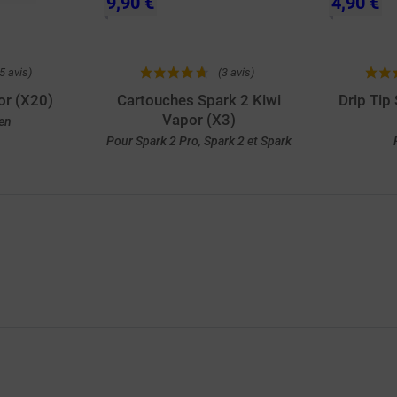
9,90 €
4,90 €
5 avis)
(3 avis)
or (X20)
Cartouches Spark 2 Kiwi
Drip Tip
Vapor (X3)
en
Pour Spark 2 Pro, Spark 2 et Spark
de
Achat rapide
A