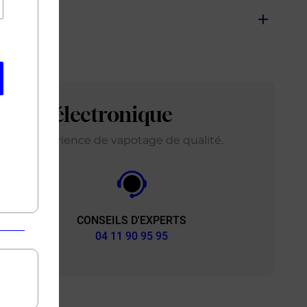
arette électronique
ir une expérience de vapotage de qualité.
CONSEILS D'EXPERTS
&
04 11 90 95 95