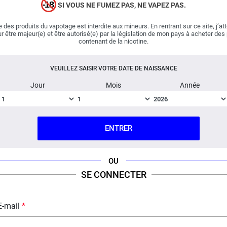
Dosé Vap'Extreme se présente sous la forme d'une
SI VOUS NE FUMEZ PAS, NE VAPEZ PAS.
bande de 2 mètres. Le Coton Dosé se démarque par son
 des produits du vapotage est interdite aux mineurs. En rentrant sur ce site, j’at
excellente capillarité, sa durée de vie conséquente et par
r être majeur(e) et être autorisé(e) par la législation de mon pays à acheter des
sa capacité à résister à des températures élevées.
contenant de la nicotine.
Le Coton Dosé Vap'Extreme est le coton à détenir
VEUILLEZ SAISIR VOTRE DATE DE NAISSANCE
absolument ! Vap'Extreme fournit un coton d'excellence
Jour
Mois
Année
qui s'associera parfaitement aux nombreux coils
proposés par le fabricant du même nom.
FICHE TECHNIQUE
QUESTION / RÉPONSE
ENTRER
OU
SE CONNECTER
E-mail