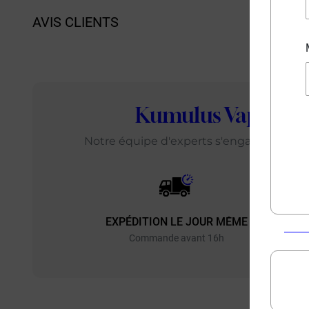
AVIS CLIENTS
Kumulus Vape
: L
Notre équipe d'experts s'engage chaque j
EXPÉDITION LE JOUR MÊME
EXP
Commande avant 16h