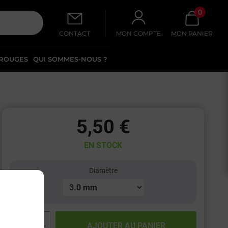
0
CONTACT
MON COMPTE
MON PANIER
 ROUGES
QUI SOMMES-NOUS ?
5,50 €
EN STOCK
Diamètre
−
+
AJOUTER AU PANIER