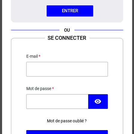
ENTRER
OU
E-LIQUIDE FRAISE CIGAVERTE
SE CONNECTER
10ML
E-mail
5,50 €
EN STOCK
Contenance
Taux de nicotine
Mot de passe
visibility
−
+
AJOUTER AU PANIER
Mot de passe oublié ?