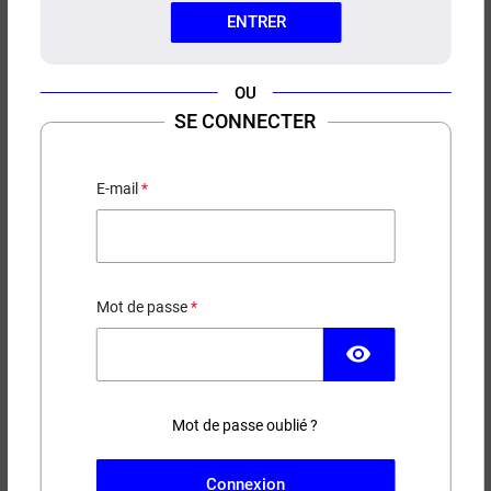
ENTRER
OU
SE CONNECTER
E-LIQUIDE WOODY WOOD
POLARIS LE FRENCH LIQUIDE
E-mail
10ML
Mûre - Fraise - Fruit du dragon - Frais
5,90 €
Mot de passe
EN STOCK
visibility
Contenance
Taux de nicotine
Mot de passe oublié ?
Connexion