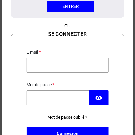
ENTRER
OU
SE CONNECTER
E-LIQUIDE JUS DE BOUDIN
NOIR LE FRENCH LIQUIDE 10ML
E-mail
Vanille - Noisette - Noix de pécan - Pop corn
5,90 €
Mot de passe
EN STOCK
visibility
Contenance
Taux de nicotine
Mot de passe oublié ?
(28 avis)
Connexion