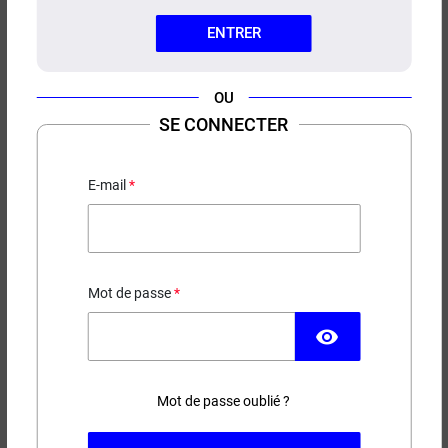
ENTRER
OU
SE CONNECTER
E-LIQUIDE PACK FRUITS
ROUGES GLACÉS LE POD
E-mail
LIQUIDE BY PULP 60MLPACK
FRUITS ROUGES GLACÉS LE
POD LIQUIDE BY PULP 60ML
Mot de passe
visibility
22,90 €
EN STOCK
Mot de passe oublié ?
Contenance
Taux de nicotine