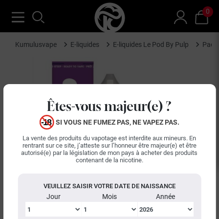
0
Kumulusvape
E-liquides
E-liquides Le Pod By Pulp
Pack 
Êtes-vous majeur(e) ?
SI VOUS NE FUMEZ PAS, NE VAPEZ PAS.
La vente des produits du vapotage est interdite aux mineurs. En
rentrant sur ce site, j’atteste sur l’honneur être majeur(e) et être
autorisé(e) par la législation de mon pays à acheter des produits
contenant de la nicotine.
keyboard_arrow_left
keyboard_arrow_right
Précédent
Suiva
VEUILLEZ SAISIR VOTRE DATE DE NAISSANCE
Jour
Mois
Année