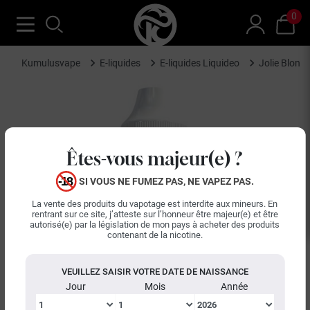
0
Kumulusvape
E-liquides
E-liquides Liquideo
Jolie Blond
Êtes-vous majeur(e) ?
SI VOUS NE FUMEZ PAS, NE VAPEZ PAS.
La vente des produits du vapotage est interdite aux mineurs. En
rentrant sur ce site, j’atteste sur l’honneur être majeur(e) et être
autorisé(e) par la législation de mon pays à acheter des produits
keyboard_arrow_left
keyboard_arrow_right
contenant de la nicotine.
Précédent
Suiva
VEUILLEZ SAISIR VOTRE DATE DE NAISSANCE
Jour
Mois
Année