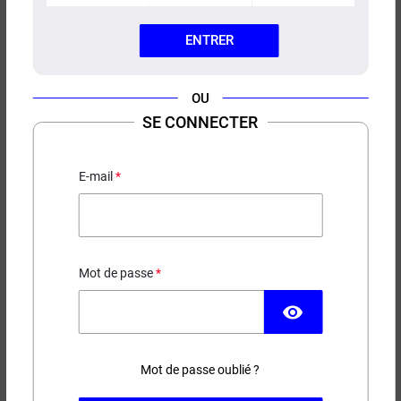
ENTRER
OU
SE CONNECTER
E-LIQUIDE JOLIE BLONDE
LIQUIDEO 10ML
E-mail
Classic blond
4,90 €
Mot de passe
EN STOCK
visibility
Contenance
Taux de nicotine
Mot de passe oublié ?