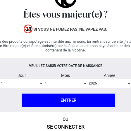
Wpuff Flavors. Les aromaticiens ont redoublé d'efforts
pour mettre au point un elixir réaliste qui restitue la
Êtes-vous majeur(e) ?
douceur de la fraise. Charnue et sucrée, cette dernière
est complétée par une fraîcheur saisissante. Liquideo
SI VOUS NE FUMEZ PAS, NE VAPEZ PAS.
nous invite à prendre possession d'une mixture
intemporelle !
 des produits du vapotage est interdite aux mineurs. En rentrant sur ce site, j’at
r être majeur(e) et être autorisé(e) par la législation de mon pays à acheter des
contenant de la nicotine.
Fabriqué en France ; Dosage PG/VG : 50% / 50%.
VEUILLEZ SAISIR VOTRE DATE DE NAISSANCE
DESCRIPTION
FICHE TECHNIQUE
QUESTION / RÉPONSE
Jour
Mois
Année
ENTRER
OU
SE CONNECTER