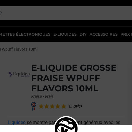
RETTES ÉLECTRONIQUES
E-LIQUIDES
DIY
ACCESSOIRES
PRIX
e Wpuff Flavors 10ml
E-LIQUIDE GROSSE
FRAISE WPUFF
FLAVORS 10ML
Fraise - Frais
Liquideo
se montre particulièrement généreux avec les
(3 avis)
amateurs de fruits et propose le eliquide Grosse
Fraise