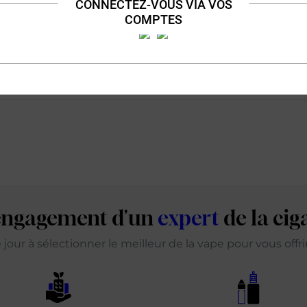
CONNECTEZ-VOUS VIA VOS
COMPTES
'engagement d'un
expert
de la cig
our à sélectionner le meilleur de la vape pour vous offr