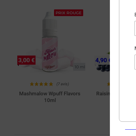
PRIX ROUGE
3,00 €
4,90 €
10 ml
(7 avis)
(
Mashmalow Wpuff Flavors
Raisin Glacé Wpu
10ml
10ml
Achat rapide
Achat rapi