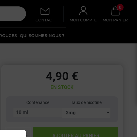
0
CONTACT
MON COMPTE
MON PANIER
 ROUGES
QUI SOMMES-NOUS ?
4,90 €
EN STOCK
Contenance
Taux de nicotine
−
+
AJOUTER AU PANIER