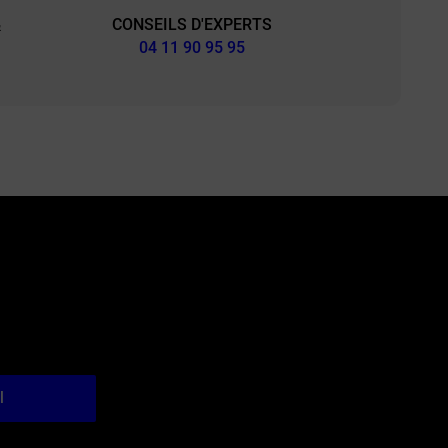
CONSEILS D'EXPERTS
&
04 11 90 95 95
l