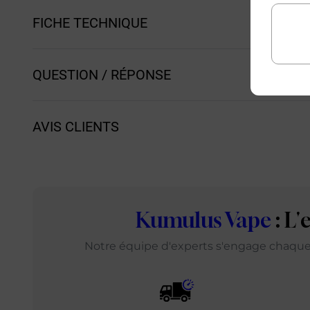
FICHE TECHNIQUE
QUESTION / RÉPONSE
AVIS CLIENTS
Kumulus Vape
: L
Notre équipe d'experts s'engage chaque j