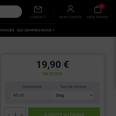
0
CONTACT
MON COMPTE
MON PANIER
 ROUGES
QUI SOMMES-NOUS ?
19,90 €
EN STOCK
Contenance
Taux de nicotine
−
+
AJOUTER AU PANIER