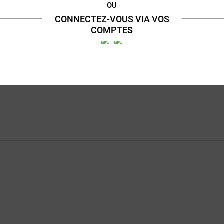
10 ml
10
OU
CONNECTEZ-VOUS VIA VOS
COMPTES
(5 avis)
Avant Première Sels de
Avant Première
nicotine Moonshiners 10ml
Moonshiners 10ml
Pop Corn - Noix de macadamia -
Pop Corn - Noix de macadamia 
Caramel
Caramel
Achat rapide
Achat rapide