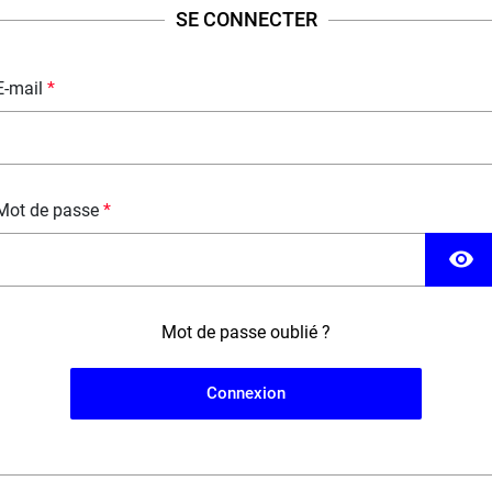
SE CONNECTER
DESCRIPTION
FICHE TECHNIQUE
QUESTION / RÉPONSE
E-mail
Mot de passe
visibility
Mot de passe oublié ?
Connexion
5,90 €
5,90 €