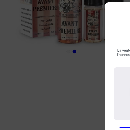
La vente
l’honneu