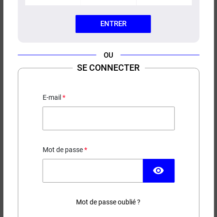
ENTRER
OU
E-LIQUIDE ANANAS FRAISE
SE CONNECTER
SELS DE NICOTINE
MOONSHINERS 10ML
E-mail
5,90 €
EN STOCK
Mot de passe
Contenance
Taux de nicotine
visibility
Mot de passe oublié ?
−
+
AJOUTER AU PANIER