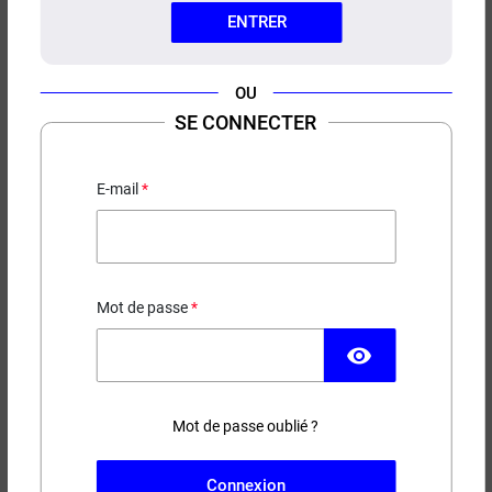
ENTRER
OU
SE CONNECTER
E-LIQUIDE RÉGLISSE ROYKIN
10ML
E-mail
Réglisse
4,90 €
Mot de passe
EN STOCK
visibility
Contenance
Taux de nicotine
Mot de passe oublié ?
(1 avis)
Connexion