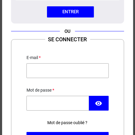
ENTRER
OU
E-LIQUIDE VANILLE SAVOUREA
SE CONNECTER
10ML
E-mail
4,20 €
EN STOCK
Mot de passe
Contenance
Taux de nicotine
visibility
(30 avis)
Mot de passe oublié ?
−
+
AJOUTER AU PANIER