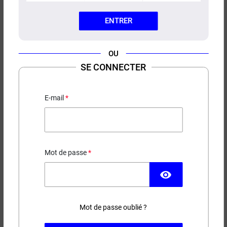
ENTRER
OU
SE CONNECTER
E-LIQUIDE FR-M 50/50
ALFALIQUID 10ML
E-mail
Classic blond
5,90 €
EN STOCK
Mot de passe
visibility
Contenance
Taux de nicotine
Mot de passe oublié ?