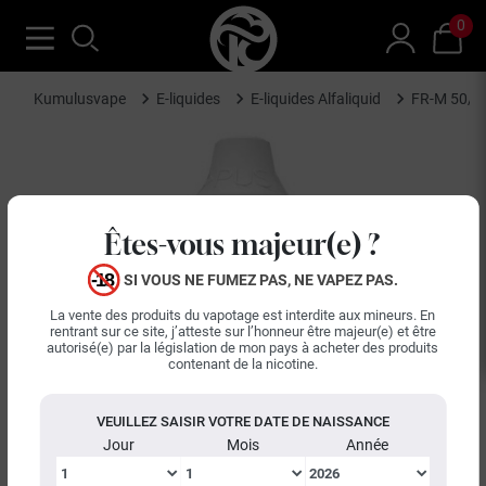
0
Kumulusvape
E-liquides
E-liquides Alfaliquid
FR-M 50/50
Êtes-vous majeur(e) ?
SI VOUS NE FUMEZ PAS, NE VAPEZ PAS.
La vente des produits du vapotage est interdite aux mineurs. En
rentrant sur ce site, j’atteste sur l’honneur être majeur(e) et être
autorisé(e) par la législation de mon pays à acheter des produits
keyboard_arrow_left
keyboard_arrow_right
contenant de la nicotine.
Précédent
Suiva
VEUILLEZ SAISIR VOTRE DATE DE NAISSANCE
Jour
Mois
Année