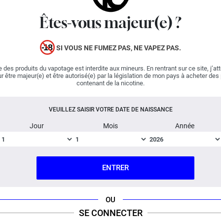
pour tous les e-liquides de la gamme, une petite note de
fraîcheur a été ajoutée. Aurez-vous l'audace de goûter à
Êtes-vous majeur(e) ?
ce mélange maléfique ?
SI VOUS NE FUMEZ PAS, NE VAPEZ PAS.
Fabriqué en France ; Dosage PG/VG : 50% / 50%.
 des produits du vapotage est interdite aux mineurs. En rentrant sur ce site, j’at
DESCRIPTION
FICHE TECHNIQUE
QUESTION / RÉPONSE
r être majeur(e) et être autorisé(e) par la législation de mon pays à acheter des
contenant de la nicotine.
VEUILLEZ SAISIR VOTRE DATE DE NAISSANCE
Jour
Mois
Année
ENTRER
OU
SE CONNECTER