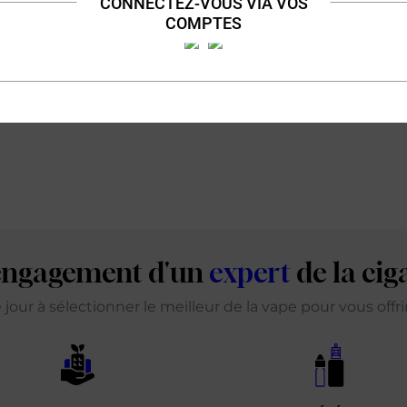
CONNECTEZ-VOUS VIA VOS
COMPTES
'engagement d'un
expert
de la cig
our à sélectionner le meilleur de la vape pour vous offr