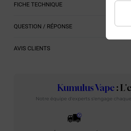
FICHE TECHNIQUE
QUESTION / RÉPONSE
AVIS CLIENTS
Kumulus Vape
: L
Notre équipe d'experts s'engage chaque j