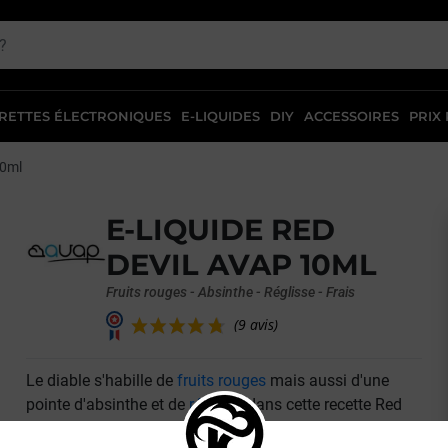
RETTES ÉLECTRONIQUES
E-LIQUIDES
DIY
ACCESSOIRES
PRIX
10ml
E-LIQUIDE RED
DEVIL AVAP 10ML
Fruits rouges - Absinthe - Réglisse - Frais
Le diable s'habille de
fruits rouges
mais aussi d'une
(9 avis)
pointe d'absinthe et de
réglisse
dans cette recette Red
Devil imaginée par la marque française
Avap
. Comme