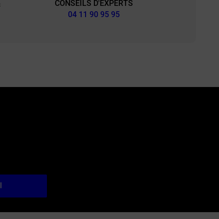
CONSEILS D'EXPERTS
&
04 11 90 95 95
l