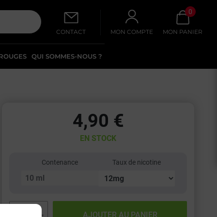
0
CONTACT
MON COMPTE
MON PANIER
 ROUGES
QUI SOMMES-NOUS ?
4,90 €
EN STOCK
Contenance
Taux de nicotine
−
+
AJOUTER AU PANIER