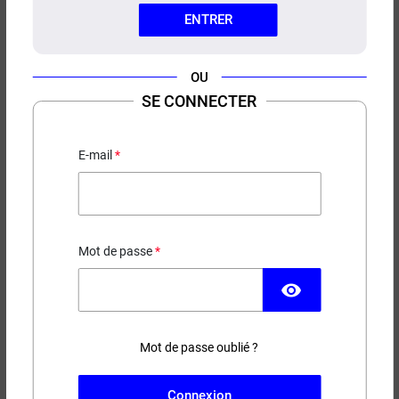
ENTRER
OU
SE CONNECTER
E-LIQUIDE FRUIT DU DRAGON
FRUITS ROUGES ICE COOL 10ML
E-mail
Fruit du dragon - Fruits rouges - Frais
3,90 €
Mot de passe
EN STOCK
visibility
Contenance
Taux de nicotine
Mot de passe oublié ?
(2 avis)
Connexion