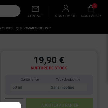
0
CONTACT
MON COMPTE
MON PANIER
 ROUGES
QUI SOMMES-NOUS ?
19,90 €
RUPTURE DE STOCK
Contenance
Taux de nicotine
−
+
AJOUTER AU PANIER