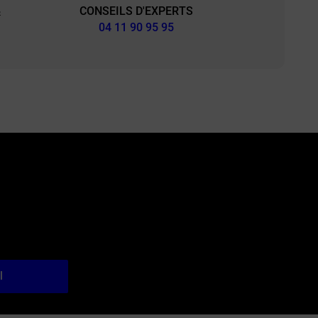
CONSEILS D'EXPERTS
&
04 11 90 95 95
l