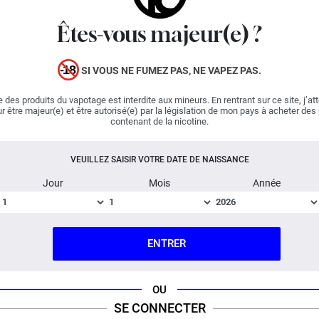
liquide Rêve Bleu, le créateur nous invite à découvrir une
Êtes-vous majeur(e) ?
concoction percutante composée de
framboises
bleues
et de baies noires. Ces ingrédients libèrent un jus qui
oscille entre acidité et sucrosité. Accompagnée par une
SI VOUS NE FUMEZ PAS, NE VAPEZ PAS.
fraîcheur délicate, la recette de Petit Nuage est un
incontournable de la vape !
 des produits du vapotage est interdite aux mineurs. En rentrant sur ce site, j’at
r être majeur(e) et être autorisé(e) par la législation de mon pays à acheter des
contenant de la nicotine.
Important :
E-liquide
boosté en arômes
, vendu en flacon
de 70 ml.
VEUILLEZ SAISIR VOTRE DATE DE NAISSANCE
Jour
Mois
Année
Fabriqué en France ; Dosage PG/VG : 50% / 50%.
FICHE TECHNIQUE
QUESTION / RÉPONSE
ENTRER
OU
SE CONNECTER