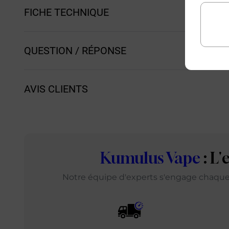
FICHE TECHNIQUE
QUESTION / RÉPONSE
AVIS CLIENTS
Kumulus Vape
: L
Notre équipe d'experts s'engage chaque j