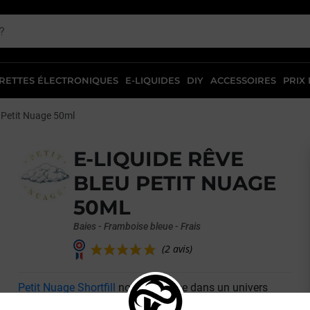
RETTES ÉLECTRONIQUES
E-LIQUIDES
DIY
ACCESSOIRES
PRIX
 Petit Nuage 50ml
E-LIQUIDE RÊVE
BLEU PETIT NUAGE
50ML
Baies - Framboise bleue - Frais
Petit Nuage Shortfill
nous propulse dans un univers
(2 avis)
fruité frais qui ravira les amateurs du genre ! A travers le