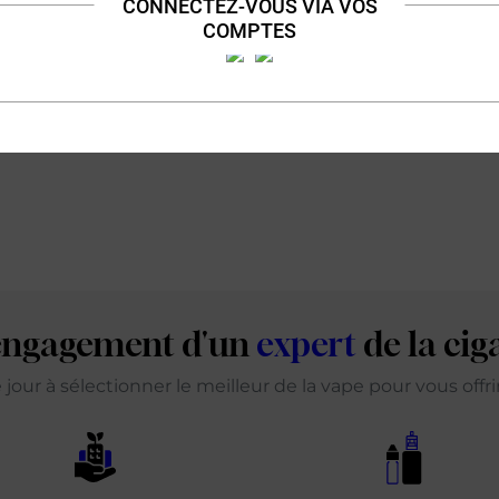
CONNECTEZ-VOUS VIA VOS
COMPTES
'engagement d'un
expert
de la cig
our à sélectionner le meilleur de la vape pour vous offr