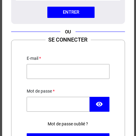
ENTRER
OU
E-LIQUIDE COUP DE FOUDRE
SE CONNECTER
PETIT NUAGE 50ML
Fruits Rouges - Violette
E-mail
PRIX ROUGE
14,00 €
Mot de passe
EN STOCK
visibility
Contenance
Taux de nicotine
Mot de passe oublié ?