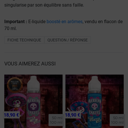
singularise par son équilibre sans faille.
Important :
E-liquide
boosté en arômes
, vendu en flacon de
70 ml.
FICHE TECHNIQUE
QUESTION / RÉPONSE
VOUS AIMEREZ AUSSI
18,90 €
18,90 €
50 ml

50 ml

100 ml
100 ml