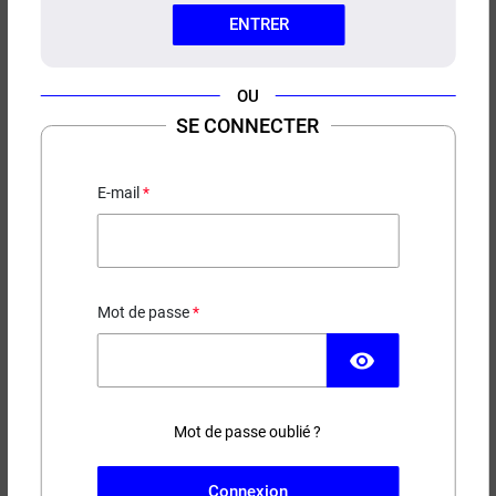
ENTRER
OU
SE CONNECTER
E-LIQUIDE LA PAUSE NOISETTE
PETIT NUAGE 10ML
E-mail
Café - Noisette
5,90 €
Mot de passe
EN STOCK
visibility
Contenance
Taux de nicotine
Mot de passe oublié ?
(9 avis)
Connexion