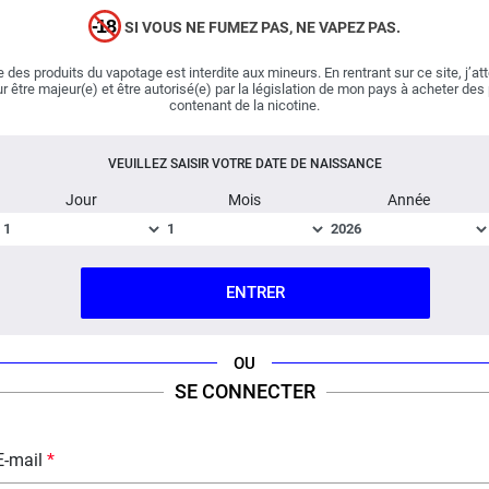
La
pomme
évidemment !
Pulp
jongle entre les
SI VOUS NE FUMEZ PAS, NE VAPEZ PAS.
différentes variétés et nous livre Pomme Rouge et Verte,
un mix inspiré du verger qui ravira les indécis !
 des produits du vapotage est interdite aux mineurs. En rentrant sur ce site, j’at
r être majeur(e) et être autorisé(e) par la législation de mon pays à acheter des
contenant de la nicotine.
Fabriqué en France ; Dosage PG/VG : 70% / 30%.
VEUILLEZ SAISIR VOTRE DATE DE NAISSANCE
DESCRIPTION
FICHE TECHNIQUE
QUESTION / RÉPONSE
Jour
Mois
Année
ENTRER
OU
SE CONNECTER
E-mail