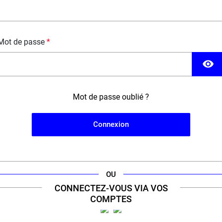
Mot de passe
visibility
Mot de passe oublié ?
Connexion
'engagement d'un
expert
de la cig
our à sélectionner le meilleur de la vape pour vous offr
OU
CONNECTEZ-VOUS VIA VOS
COMPTES
ERT VAPE 100% FRANÇAIS &
+11 000 RÉFÉRENCES 
ENGAGÉ
300 GRANDES