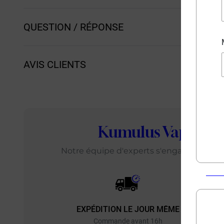
QUESTION / RÉPONSE
AVIS CLIENTS
Kumulus Vape
: L
Notre équipe d'experts s'engage chaque j
EXPÉDITION LE JOUR MÊME
EXP
Commande avant 16h