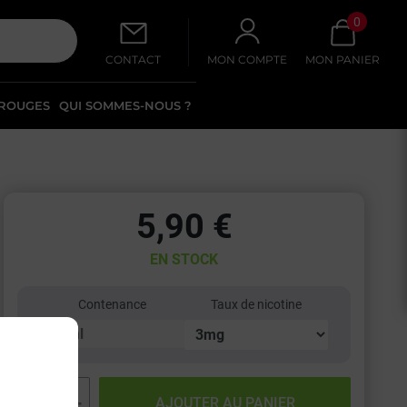
0
CONTACT
MON COMPTE
MON PANIER
 ROUGES
QUI SOMMES-NOUS ?
5,90 €
EN STOCK
Contenance
Taux de nicotine
−
+
AJOUTER AU PANIER