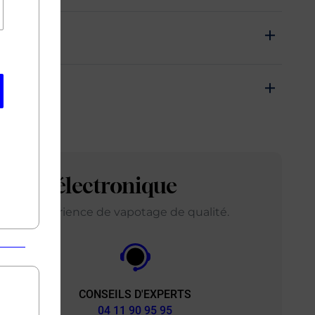
arette électronique
ir une expérience de vapotage de qualité.
CONSEILS D'EXPERTS
&
04 11 90 95 95