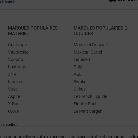
MARQUES POPULAIRES
MARQUES POPULAIRES E-
MATÉRIEL
LIQUIDES
Geekvape
Montreal Original
Vaporesso
Mexican Cartel
Voopoo
Liquideo
Lost Vape
Pulp
JNR
A&L
Innokin
Swoke
Vuse
Cirkus
Aspire
Le French Liquide
X-Bar
Fighter Fuel
OXVA
Le Petit Verger
our vérifier
.
ies pour améliorer votre expérience, analyser le trafic et personnaliser l