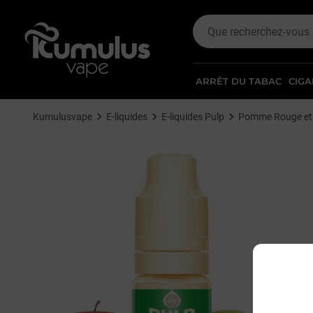
ARRÊT DU TABAC
CIGA
Kumulusvape
E-liquides
E-liquides Pulp
Pomme Rouge et 