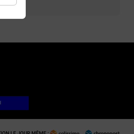
l
ION LE JOUR MÊME :