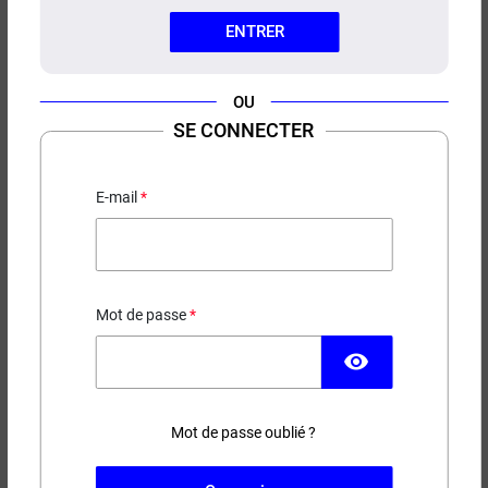
ENTRER
OU
SE CONNECTER
E-LIQUIDE MELON VERT DE
SÉVILLE PULP 10ML
E-mail
5,90 €
PRODUIT DISPONIBLE AVEC D'AUTRES OPTIONS
Mot de passe
Contenance
Taux de nicotine
visibility
Mot de passe oublié ?
(1 avis)
−
+
AJOUTER AU PANIER