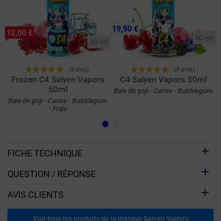
19,90 €
12,00 €
50 ml
50 ml
(8 avis)
(8 avis)
Frozen C4 Saiyen Vapors
C4 Saiyen Vapors 50ml
50ml
Baie de goji - Cerise - Bubblegum
Baie de goji - Cerise - Bubblegum
- Frais
FICHE TECHNIQUE
QUESTION / RÉPONSE
AVIS CLIENTS
Voir tous les produits de la marque Saiyen Vapors