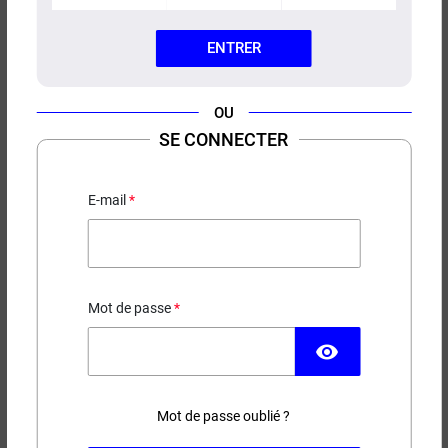
ENTRER
OU
E-LIQUIDE C4 SAIYEN VAPORS
SE CONNECTER
10ML
Baie de goji - Cerise - Bubblegum
E-mail
PRIX ROUGE
Mot de passe
3,50 €
visibility
EN STOCK
Mot de passe oublié ?
Contenance
Taux de nicotine
(7 avis)