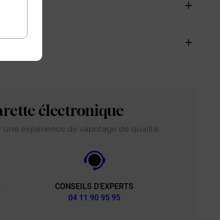
arette électronique
ir une expérience de vapotage de qualité.
CONSEILS D'EXPERTS
&
04 11 90 95 95