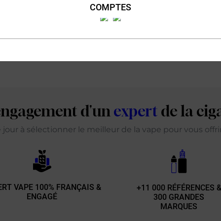
COMPTES
'engagement d'un
expert
de la cig
our à sélectionner le meilleur de la vape pour vous offr
ERT VAPE 100% FRANÇAIS &
+11 000 RÉFÉRENCES 
ENGAGÉ
300 GRANDES
MARQUES