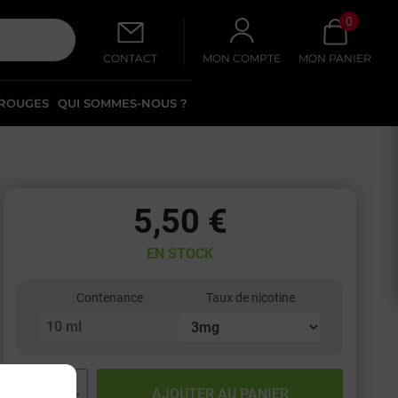
0
CONTACT
MON COMPTE
MON PANIER
 ROUGES
QUI SOMMES-NOUS ?
5,50 €
EN STOCK
Contenance
Taux de nicotine
−
+
AJOUTER AU PANIER