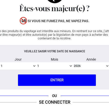
réaliste. Les utilisateurs de cigarettes électroniques qui
Êtes-vous majeur(e) ?
prendront possession de cette fiole pourront profiter
d'un mélange savoureux où les
ananas
sucrés côtoient
SI VOUS NE FUMEZ PAS, NE VAPEZ PAS.
les
mangues
et les fruits de la passion. Saiyen Vapors a
mis au point une préparation gorgée de soleil !
 des produits du vapotage est interdite aux mineurs. En rentrant sur ce site, j’at
r être majeur(e) et être autorisé(e) par la législation de mon pays à acheter des
contenant de la nicotine.
Fabriqué en France ; Dosage PG/VG : 50% / 50%.
DESCRIPTION
FICHE TECHNIQUE
QUESTION / RÉPONSE
VEUILLEZ SAISIR VOTRE DATE DE NAISSANCE
Jour
Mois
Année
ENTRER
OU
SE CONNECTER