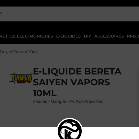
RETTES ÉLECTRONIQUES
E-LIQUIDES
DIY
ACCESSOIRES
PRIX
 Saiyen Vapors 10ml
E-LIQUIDE BERETA
SAIYEN VAPORS
10ML
Ananas - Mangue - Fruit de la passion
Le fabricant français
Saiyen Vapors
débarque avec le
eliquide Bereta : une recette terriblement fruitée et