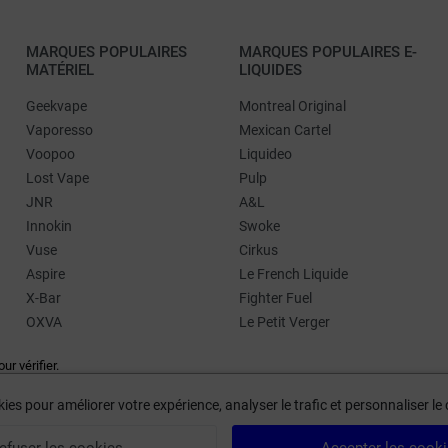
MARQUES POPULAIRES
MARQUES POPULAIRES E-
MATÉRIEL
LIQUIDES
Geekvape
Montreal Original
Vaporesso
Mexican Cartel
Voopoo
Liquideo
Lost Vape
Pulp
JNR
A&L
Innokin
Swoke
Vuse
Cirkus
Aspire
Le French Liquide
X-Bar
Fighter Fuel
OXVA
Le Petit Verger
our vérifier
.
ies pour améliorer votre expérience, analyser le trafic et personnaliser l