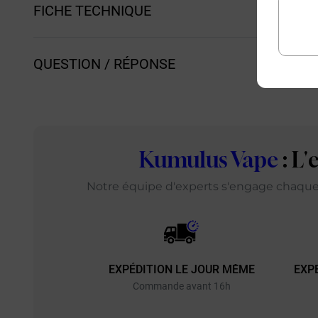
FICHE TECHNIQUE
QUESTION / RÉPONSE
Kumulus Vape
: L
Notre équipe d'experts s'engage chaque j
EXPÉDITION LE JOUR MÊME
EXP
Commande avant 16h