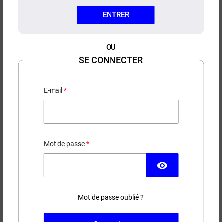
ENTRER
OU
SE CONNECTER
E-LIQUIDE WOODY WOOD
SALT E-VAPOR 10ML
E-mail
Mûre - Fraise - Fruit du dragon - Frais
5,90 €
Mot de passe
EN STOCK
visibility
Contenance
Taux de nicotine
Mot de passe oublié ?
(1 avis)