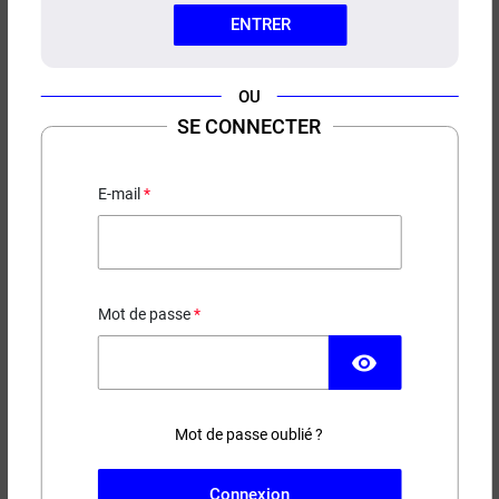
ENTRER
OU
SE CONNECTER
E-LIQUIDE GLOSSY SUN
FACTORY 50ML
E-mail
Grenadine - Fruits rouges - Frais
19,50 €
Mot de passe
EN STOCK
visibility
Contenance
Taux de nicotine
Mot de passe oublié ?
(1 avis)
Connexion