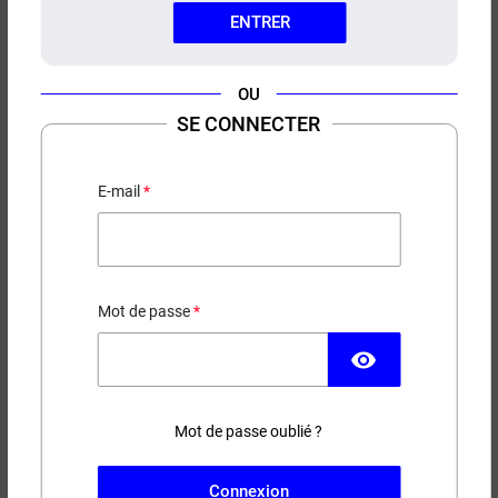
ENTRER
OU
SE CONNECTER
E-LIQUIDE CRÈME VANILLE
TASTY COLLECTION 10ML
E-mail
3,90 €
Mot de passe
EN STOCK
visibility
Contenance
Taux de nicotine
Mot de passe oublié ?
(5 avis)
−
+
AJOUTER AU PANIER
Connexion