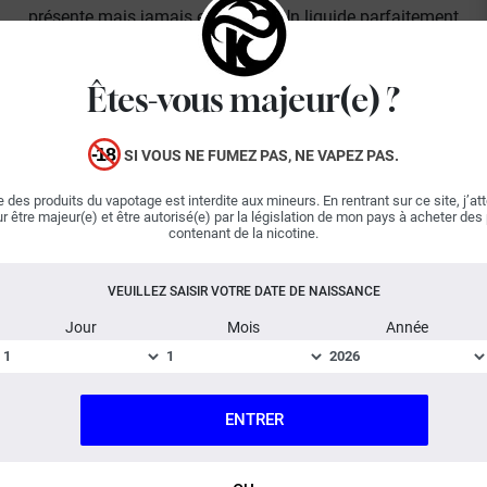
présente mais jamais excessive. Un liquide parfaitement
dosé qui se laisse vaper toute la journée.
Êtes-vous majeur(e) ?
Exclusivement réalisé à partir de matières premières
végétales, le Vegetol
Cloud est composé de 60% de
SI VOUS NE FUMEZ PAS, NE VAPEZ PAS.
Végétol et de 40% de glycérine végétale. Ce produit
permet d'obtenir une vapeur dense et douce en bouche.
 des produits du vapotage est interdite aux mineurs. En rentrant sur ce site, j’at
r être majeur(e) et être autorisé(e) par la législation de mon pays à acheter des
De plus, ce liquide étant sans alcool, sans propylène
contenant de la nicotine.
glycol et non allergène, il est idéal pour les personnes
allergiques au PG ou intolérantes à l'alcool.
VEUILLEZ SAISIR VOTRE DATE DE NAISSANCE
Jour
Mois
Année
Pour profiter au mieux du Vegetol, nous vous
ENTRER
conseillons d'utiliser une puissance comprise entre 15 et
30 watts.