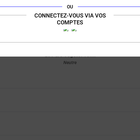
OU
CONNECTEZ-VOUS VIA VOS
6,90 €
COMPTES
10 ml
(42 avis)
Le Pure Vegetol 10ml
Neutre
Achat rapide