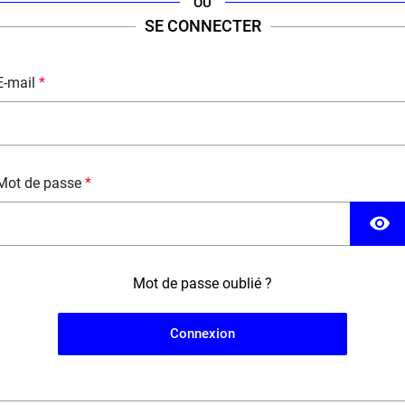
OU
SE CONNECTER
Fabriqué en France ; Dosage Végétol/VG : 60% / 40%.
E-mail
DESCRIPTION
FICHE TECHNIQUE
QUESTION / RÉPONSE
Mot de passe
visibility
Mot de passe oublié ?
Connexion