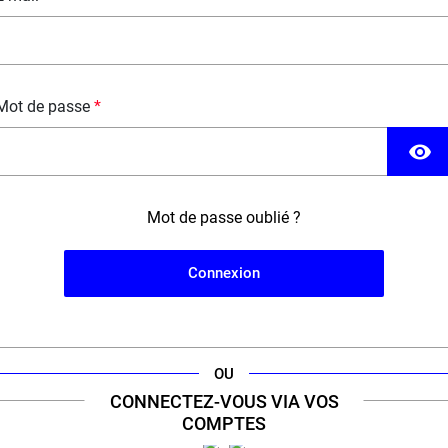
Mot de passe
visibility
Mot de passe oublié ?
Connexion
OU
CONNECTEZ-VOUS VIA VOS
'engagement d'un
expert
de la cig
COMPTES