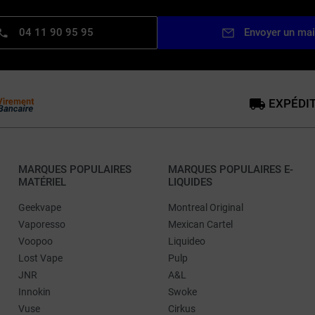
04 11 90 95 95
Envoyer un mai
EXPÉDIT
MARQUES POPULAIRES
MARQUES POPULAIRES E-
MATÉRIEL
LIQUIDES
Geekvape
Montreal Original
Vaporesso
Mexican Cartel
Voopoo
Liquideo
Lost Vape
Pulp
JNR
A&L
Innokin
Swoke
Vuse
Cirkus