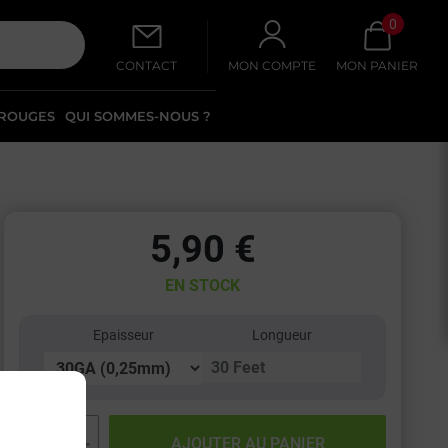
0
CONTACT
MON COMPTE
MON PANIER
 ROUGES
QUI SOMMES-NOUS ?
5,90 €
EN STOCK
Epaisseur
Longueur
−
+
AJOUTER AU PANIER