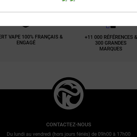
our à sélectionner le meilleur de la vape pour vous offr
ERT VAPE 100% FRANÇAIS &
+11 000 RÉFÉRENCES 
ENGAGÉ
300 GRANDES
MARQUES
CONTACTEZ-NOUS
Du lundi au vendredi (hors jours fériés) de 09h00 à 17h00