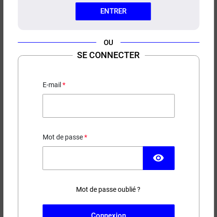
ENTRER
OU
SE CONNECTER
FLACON UNICORN GRADUÉ
KUMULUS VAPE
E-mail
2,39 €
EN STOCK
Mot de passe
visibility
Couleur
Capacité
Mot de passe oublié ?
(7 avis)
−
+
AJOUTER AU PANIER
Connexion