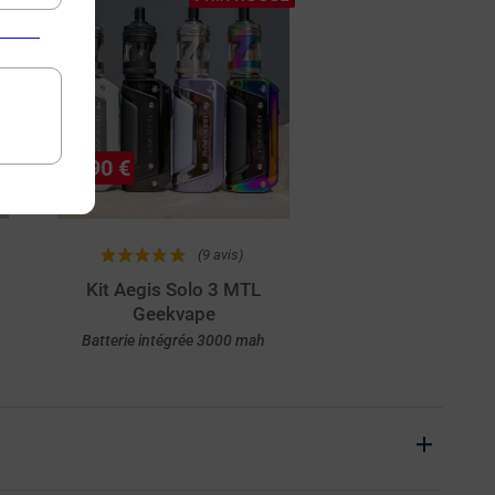
29,90 €
(9 avis)
Kit Aegis Solo 3 MTL
Geekvape
Batterie intégrée 3000 mah
Achat rapide