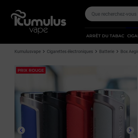
ARRÊT DU TABAC
CIGA
Kumulusvape
Cigarettes électroniques
Batterie
Box Aegis
PRIX ROUGE
keyboard_arrow_left
keyboard_arrow_right
Précédent
Sui