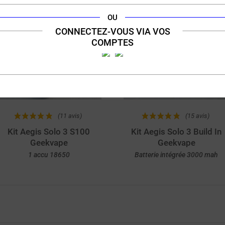
OU
CONNECTEZ-VOUS VIA VOS
COMPTES
44,90 €
29,90 €
(11 avis)
(15 avis)
Kit Aegis Solo 3 S100
Kit Aegis Solo 3 Build In
Geekvape
Geekvape
1 accu 18650
Batterie intégrée 3000 mah
Achat rapide
Achat rapide