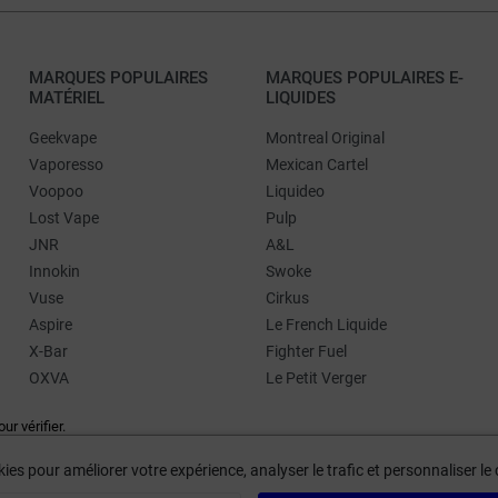
MARQUES POPULAIRES
MARQUES POPULAIRES E-
MATÉRIEL
LIQUIDES
Geekvape
Montreal Original
Vaporesso
Mexican Cartel
Voopoo
Liquideo
Lost Vape
Pulp
JNR
A&L
Innokin
Swoke
Vuse
Cirkus
Aspire
Le French Liquide
X-Bar
Fighter Fuel
OXVA
Le Petit Verger
our vérifier
.
ies pour améliorer votre expérience, analyser le trafic et personnaliser l