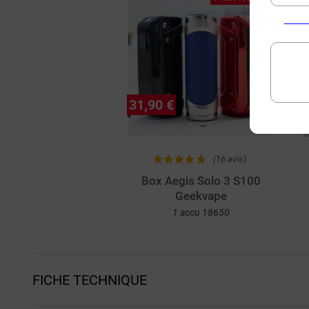
31,90 €
(16 avis)
Box Aegis Solo 3 S100
Geekvape
1 accu 18650
Achat rapide
FICHE TECHNIQUE