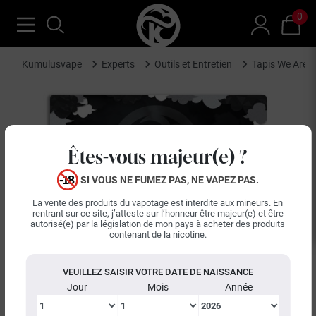
0
Kumulusvape
Experts
Outils et Entretien
Tapis We Are Va
Êtes-vous majeur(e) ?
SI VOUS NE FUMEZ PAS, NE VAPEZ PAS.
La vente des produits du vapotage est interdite aux mineurs. En
rentrant sur ce site, j’atteste sur l’honneur être majeur(e) et être
autorisé(e) par la législation de mon pays à acheter des produits
keyboard_arrow_left
keyboard_arrow_right
contenant de la nicotine.
Précédent
Suiva
VEUILLEZ SAISIR VOTRE DATE DE NAISSANCE
Jour
Mois
Année