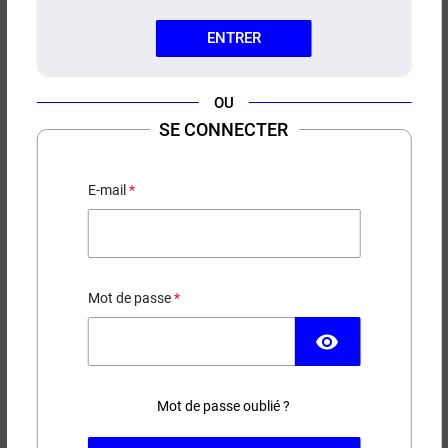
ENTRER
OU
SE CONNECTER
TAPIS WE ARE VAPE TAILLE L
E-mail
8,90 €
EN STOCK
Mot de passe
Modèle
visibility
(256 avis)
Mot de passe oublié ?
−
+
AJOUTER AU PANIER