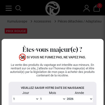
0
Kumulusvape
Accessoires
Pièces détachées / Adaptateurs
PRIX ROUGE
Êtes-vous majeur(e) ?
SI VOUS NE FUMEZ PAS, NE VAPEZ PAS.
La vente des produits du vapotage est interdite aux mineurs. En
rentrant sur ce site, j’atteste sur l’honneur être majeur(e) et être
autorisé(e) par la législation de mon pays à acheter des produits
contenant de la nicotine.
keyboard_arrow_left
keyboard_arrow_right
Précédent
Suiva
VEUILLEZ SAISIR VOTRE DATE DE NAISSANCE
Jour
Mois
Année