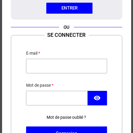
ENTRER
OU
SE CONNECTER
PORTES INTERCHANGEABLES
BT200 LOST VAPE
E-mail
Pour box BT200
Mot de passe
PRIX ROUGE
visibility
4,13 €
EN STOCK
Mot de passe oublié ?
Couleur