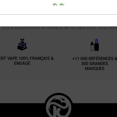
'engagement d'un
expert
de la cig
our à sélectionner le meilleur de la vape pour vous offr
ERT VAPE 100% FRANÇAIS &
+11 000 RÉFÉRENCES 
ENGAGÉ
300 GRANDES
MARQUES