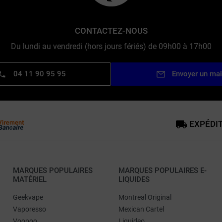
CONTACTEZ-NOUS
Du lundi au vendredi (hors jours fériés) de 09h00 à 17h00
04 11 90 95 95
Envoyer un mai
EXPÉDIT
MARQUES POPULAIRES
MARQUES POPULAIRES E-
MATÉRIEL
LIQUIDES
Geekvape
Montreal Original
Vaporesso
Mexican Cartel
Voopoo
Liquideo