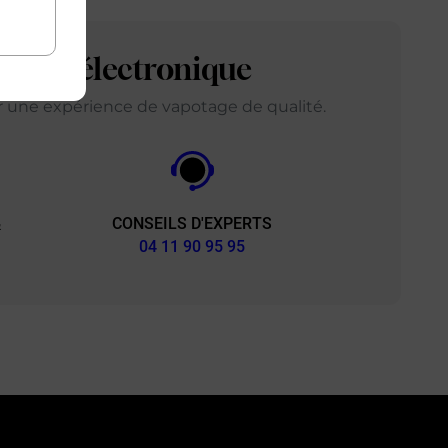
arette électronique
ir une expérience de vapotage de qualité.
CONSEILS D'EXPERTS
&
04 11 90 95 95