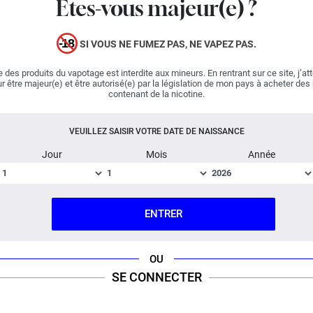
Êtes-vous majeur(e) ?
profiter d'une généreuse production de vapeur. La
restitution des saveurs est également l'un des points
forts de ces coils UB Lite ! Lost Vape livre des
SI VOUS NE FUMEZ PAS, NE VAPEZ PAS.
consommables exemplaires qui affichent une durée de
vie conséquente.
 des produits du vapotage est interdite aux mineurs. En rentrant sur ce site, j’at
r être majeur(e) et être autorisé(e) par la législation de mon pays à acheter des
contenant de la nicotine.
Détenez le meilleur pour vaper et emparez-vous des
résistances UB Lite : l'assurance de vivre une expérience
VEUILLEZ SAISIR VOTRE DATE DE NAISSANCE
intense.
Jour
Mois
Année
PLUSIEURS VERSIONS SONT DISPONIBLES :
Pack de 5 résistances L7 0.30 ohm à utiliser
ENTRER
entre 32 et 40 Watts.
Pack de 5 résistances L1 0.40 ohm à utiliser
entre 20 et 30 Watts.
OU
Pack de 5 résistances L10 0.60 ohm à utiliser
SE CONNECTER
entre 12 et 21 Watts.
Pack de 5 résistances L6 1.0 ohm à utiliser entre