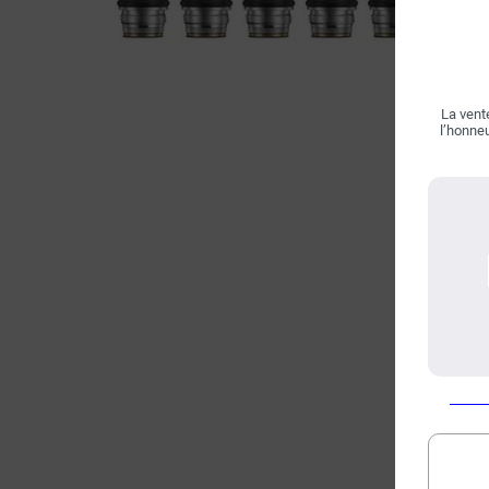
La vente
l’honneu