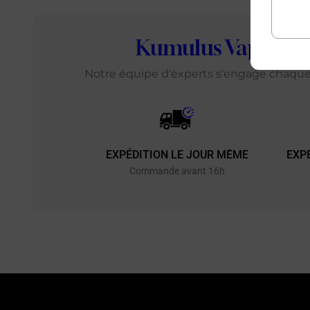
Kumulus Vape
: L
Notre équipe d'experts s'engage chaque j
EXPÉDITION LE JOUR MÊME
EXP
Commande avant 16h