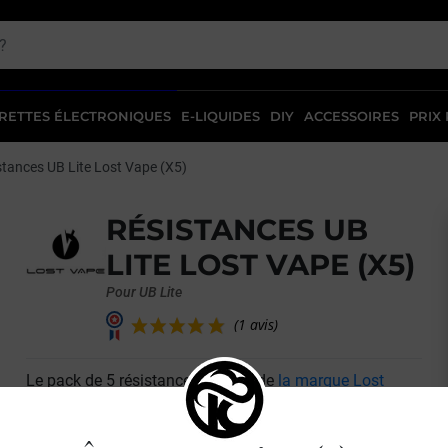
RETTES ÉLECTRONIQUES
E-LIQUIDES
DIY
ACCESSOIRES
PRIX
stances UB Lite Lost Vape (X5)
RÉSISTANCES UB
LITE LOST VAPE (X5)
Pour UB Lite
Le pack de 5 résistances UB Lite de
la marque Lost
(1 avis)
Vape
est compatible avec le pod UB Lite. Ces
résistances sont très polyvalentes et permettent de