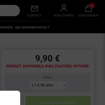
0
CONTACT
MON COMPTE
MON PANIER
 ROUGES
QUI SOMMES-NOUS ?
9,90 €
PRODUIT DISPONIBLE AVEC D'AUTRES OPTIONS
Ohms
−
+
AJOUTER AU PANIER