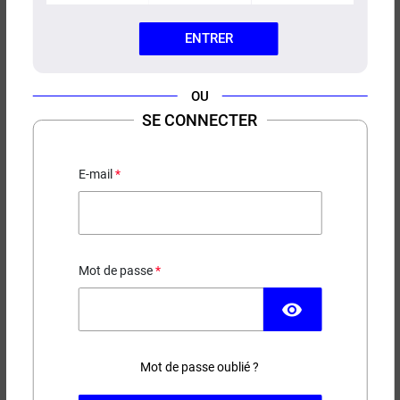
ENTRER
OU
RÉSISTANCES BDC BD VAPE
SE CONNECTER
(X4)
Pour Precisio Sub-ohm
E-mail
9,90 €
Mot de passe
EN STOCK
visibility
Ohms
Mot de passe oublié ?
(11 avis)