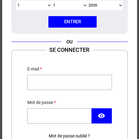
ENTRER
RÉSISTANCES B V2 GEEKVAPE
OU
(X5)
SE CONNECTER
Pour Z Nano 3, Kit Force, Z Nano 2 et Aegis Boost 3
E-mail
11,90 €
EN STOCK
Mot de passe
Ohms
visibility
(3 avis)
Mot de passe oublié ?