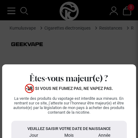
0
Kumulusvape
Cigarettes électroniques
Resistances
Rés
Êtes-vous majeur(e) ?
SI VOUS NE FUMEZ PAS, NE VAPEZ PAS.
La vente des produits du vapotage est interdite aux mineurs. En
rentrant sur ce site, j’atteste sur l’honneur être majeur(e) et être
autorisé(e) par la législation de mon pays à acheter des produits
contenant de la nicotine.
VEUILLEZ SAISIR VOTRE DATE DE NAISSANCE
Jour
Mois
Année