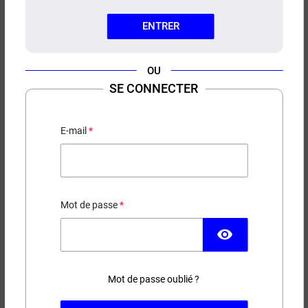
ENTRER
OU
RÉSISTANCES Q16 FF V2
SE CONNECTER
JUSTFOG (X5)
Pour Q16 Pro et Q16 Pro Plus
E-mail
11,90 €
EN STOCK
Mot de passe
Ohms
visibility
Mot de passe oublié ?
−
+
AJOUTER AU PANIER