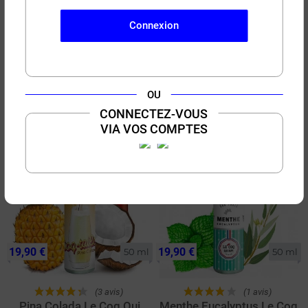
Connexion
23,50 €
19,90 €
50 ml
50 ml
(19 avis)
(12 avis)
Red Moon Rud & Gad
Corne de Gazelle Bon
OU
50ml
Voyage 50ml
CONNECTEZ-VOUS
Barbe à papa - Fruits Rouges
Corne de Gazelle
VIA VOS COMPTES
BIENTÔT ÉPUISÉ
19,90 €
19,90 €
50 ml
50 ml
(3 avis)
(1 avis)
Pina Colada Le Coq Qui
Menthe Eucalyptus Le Coq