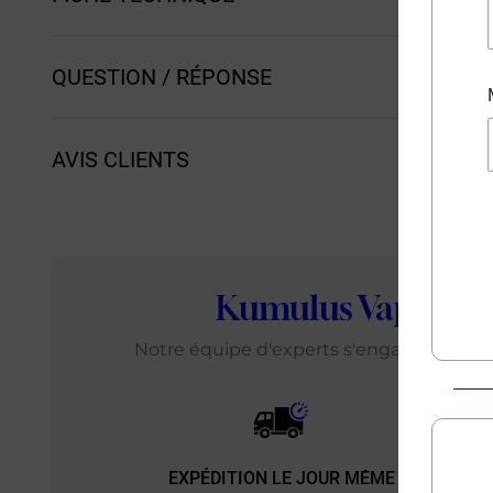
QUESTION / RÉPONSE
AVIS CLIENTS
Kumulus Vape
: L
Notre équipe d'experts s'engage chaque j
EXPÉDITION LE JOUR MÊME
EXP