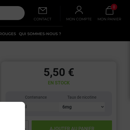
0
CONTACT
MON COMPTE
MON PANIER
 ROUGES
QUI SOMMES-NOUS ?
5,50 €
EN STOCK
Contenance
Taux de nicotine
−
+
AJOUTER AU PANIER