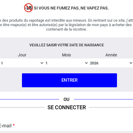
eliquide Red Moon Rud & Gad. Les aromaticiens ont mis
SI VOUS NE FUMEZ PAS, NE VAPEZ PAS.
tout leur talent au service des utilisateurs de cigarettes
électroniques et ont restitué la douceur d'une barbe à
 des produits du vapotage est interdite aux mineurs. En rentrant sur ce site, j’at
r être majeur(e) et être autorisé(e) par la législation de mon pays à acheter des
papa. Généreuse, cette dernière cache quelques
fruits
contenant de la nicotine.
rouges
acidulés. Le Coq Qui Vape combine puissance et
douceur et nous transporte dans un monde féérique :
VEUILLEZ SAISIR VOTRE DATE DE NAISSANCE
merci !
Jour
Mois
Année
Fabriqué en France ; Dosage PG/VG : 40% / 60%.
DESCRIPTION
FICHE TECHNIQUE
QUESTION / RÉPONSE
ENTRER
OU
SE CONNECTER
E-mail