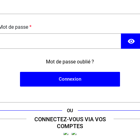
Mot de passe
visibility
Mot de passe oublié ?
Connexion
'engagement d'un
expert
de la cig
our à sélectionner le meilleur de la vape pour vous offr
OU
CONNECTEZ-VOUS VIA VOS
COMPTES
ERT VAPE 100% FRANÇAIS &
+11 000 RÉFÉRENCES 