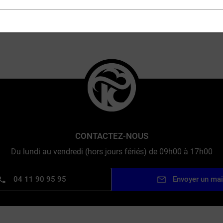
ENGAGÉ
300 GRANDES
MARQUES
CONTACTEZ-NOUS
Du lundi au vendredi (hors jours fériés) de 09h00 à 17h00
04 11 90 95 95
Envoyer un mai