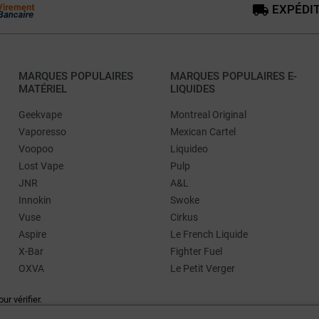
EXPÉDIT
MARQUES POPULAIRES
MARQUES POPULAIRES E-
MATÉRIEL
LIQUIDES
Geekvape
Montreal Original
Vaporesso
Mexican Cartel
Voopoo
Liquideo
Lost Vape
Pulp
JNR
A&L
Innokin
Swoke
Vuse
Cirkus
Aspire
Le French Liquide
X-Bar
Fighter Fuel
OXVA
Le Petit Verger
our vérifier
.