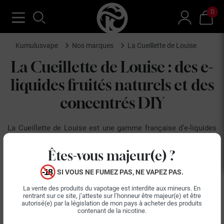
0
Kumulusvape
Nos marques
La Cueillette de Louise
La Cueillette de Louise : des e-
liquides fruités naturels et des
concentrés DIY
La Cueillette de Louise est une gamme française d’e-liquides
qui invite les vapoteurs à une véritable escapade au cœur de
la nature. Imaginées par des aromaticiens passionnés, les
Êtes-vous majeur(e) ?
recettes mettent à l’honneur des fruits soigneusement
SI VOUS NE FUMEZ PAS, NE VAPEZ PAS.
sélectionnés afin de restituer des saveurs authentiques et
réalistes.
La vente des produits du vapotage est interdite aux mineurs. En
rentrant sur ce site, j’atteste sur l’honneur être majeur(e) et être
autorisé(e) par la législation de mon pays à acheter des produits
contenant de la nicotine.
Chaque création se distingue par un équilibre précis entre