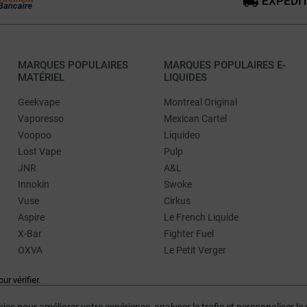
EXPÉDIT
MARQUES POPULAIRES
MARQUES POPULAIRES E-
MATÉRIEL
LIQUIDES
Geekvape
Montreal Original
Vaporesso
Mexican Cartel
Voopoo
Liquideo
Lost Vape
Pulp
JNR
A&L
Innokin
Swoke
Vuse
Cirkus
Aspire
Le French Liquide
X-Bar
Fighter Fuel
OXVA
Le Petit Verger
our vérifier
.