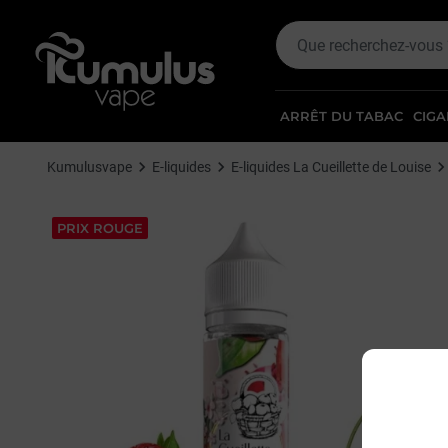
ARRÊT DU TABAC
CIGA
Kumulusvape
E-liquides
E-liquides La Cueillette de Louise
PRIX ROUGE