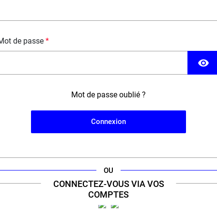
Mot de passe
visibility
Mot de passe oublié ?
Connexion
'engagement d'un
expert
de la cig
our à sélectionner le meilleur de la vape pour vous offr
OU
CONNECTEZ-VOUS VIA VOS
COMPTES
ERT VAPE 100% FRANÇAIS &
+11 000 RÉFÉRENCES 
ENGAGÉ
300 GRANDES