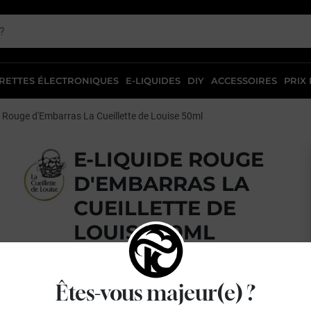
RETTES ÉLECTRONIQUES
E-LIQUIDES
DIY
ACCESSOIRES
PRIX
Rouge d'Embarras La Cueillette de Louise 50ml
E-LIQUIDE ROUGE
D'EMBARRAS LA
CUEILLETTE DE
LOUISE 50ML
Cerise - Fruits rouges
Êtes-vous majeur(e) ?