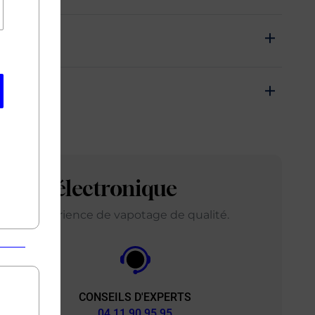
arette électronique
ir une expérience de vapotage de qualité.
CONSEILS D'EXPERTS
&
04 11 90 95 95