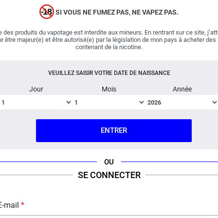
La Cueillette de Louise
continue de livrer des mixtures
(5 avis)
SI VOUS NE FUMEZ PAS, NE VAPEZ PAS.
fruitées ! Le eliquide Rouge d'Embarras est un
assemblage aussi harmonieux que savoureux qui
 des produits du vapotage est interdite aux mineurs. En rentrant sur ce site, j’at
combine une foule de
cerises
. Gorgées d'un jus intense,
r être majeur(e) et être autorisé(e) par la législation de mon pays à acheter des
ces dernières sont recouvertes d'un coulis aux
fruits
contenant de la nicotine.
rouges
. Le fabricant La Cueillette de Louise est
déterminé à s'imposer dans l'univers des liquides fruités
VEUILLEZ SAISIR VOTRE DATE DE NAISSANCE
et propose une recette qui tutoie la perfection !
Jour
Mois
Année
Important :
E-liquide
boosté en arômes
et composé
d'une base 100% végétale, vendu en flacon de 60 ml.
ENTRER
Fabriqué en France ; Dosage PG/VG : 50% / 50%.
OU
FICHE TECHNIQUE
QUESTION / RÉPONSE
SE CONNECTER
E-mail