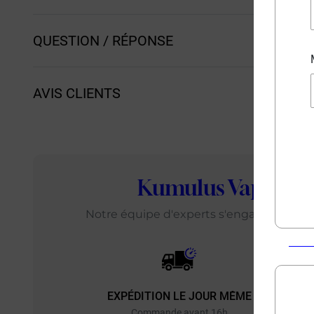
QUESTION / RÉPONSE
AVIS CLIENTS
Kumulus Vape
: L
Notre équipe d'experts s'engage chaque j
EXPÉDITION LE JOUR MÊME
EXP
Commande avant 16h