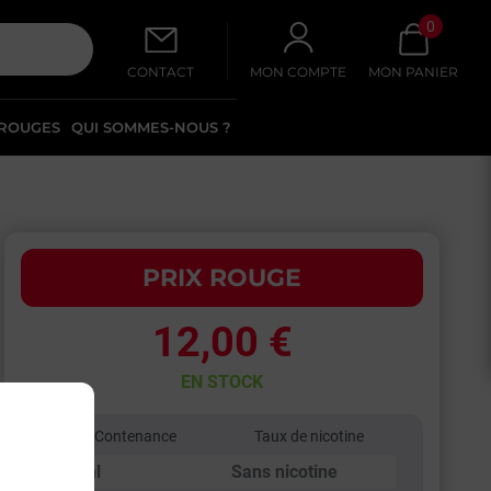
0
CONTACT
MON COMPTE
MON PANIER
 ROUGES
QUI SOMMES-NOUS ?
PRIX ROUGE
12,00 €
EN STOCK
Contenance
Taux de nicotine