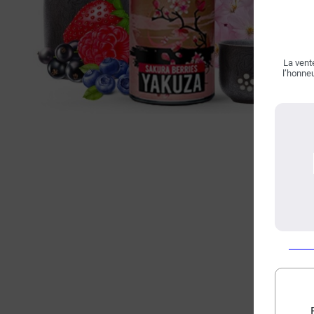
La vente
l’honneu