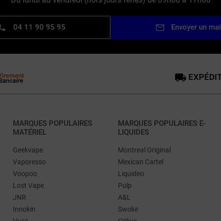
04 11 90 95 95
Envoyer un mai
EXPÉDIT
MARQUES POPULAIRES
MARQUES POPULAIRES E-
MATÉRIEL
LIQUIDES
Geekvape
Montreal Original
Vaporesso
Mexican Cartel
Voopoo
Liquideo
Lost Vape
Pulp
JNR
A&L
Innokin
Swoke