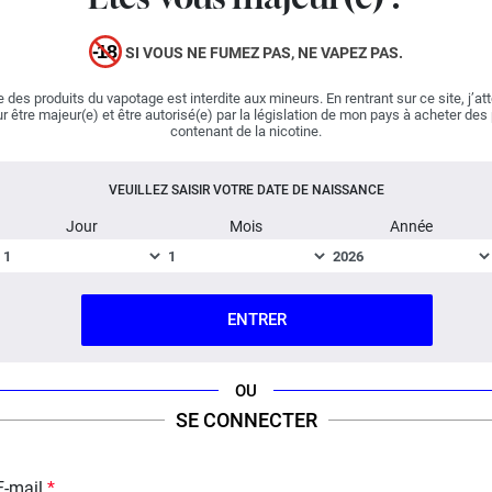
de cette tasse en terre cuite au sein de laquelle se
repose un saké très frais... Vos lèvres entrent en contact
SI VOUS NE FUMEZ PAS, NE VAPEZ PAS.
avec la boisson japonaise et décèlent des notes de
fruits rouges et de fleurs de cerisier. Etonnante, la recette
 des produits du vapotage est interdite aux mineurs. En rentrant sur ce site, j’at
r être majeur(e) et être autorisé(e) par la législation de mon pays à acheter des
française joue avec nos sens et devient rapidement
contenant de la nicotine.
indispensable. Un all-day pour tous les amateurs de
saveurs vives.
VEUILLEZ SAISIR VOTRE DATE DE NAISSANCE
Jour
Mois
Année
Les conseils de dosage ci-dessous concernent un
dosage 50% PG / 50% VG. Ajoutez un peu d'arôme si
votre taux de VG est plus élevé et inversement.
ENTRER
Dosage conseillé : 15%
Temps de Steep : 15
jours
OU
SE CONNECTER
Le Concentré Sakura Berries Yakuza ne
peut pas être vapé directement, il est
E-mail