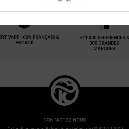
our à sélectionner le meilleur de la vape pour vous offr
ERT VAPE 100% FRANÇAIS &
+11 000 RÉFÉRENCES 
ENGAGÉ
300 GRANDES
MARQUES
CONTACTEZ-NOUS
Du lundi au vendredi (hors jours fériés) de 09h00 à 17h00