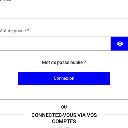
conçu pour être dilué dans une base DIY.
FICHE TECHNIQUE
QUESTION / RÉPONSE
Mot de passe
visibility
Mot de passe oublié ?
Connexion
OU
CONNECTEZ-VOUS VIA VOS
'engagement d'un
expert
de la cig
COMPTES