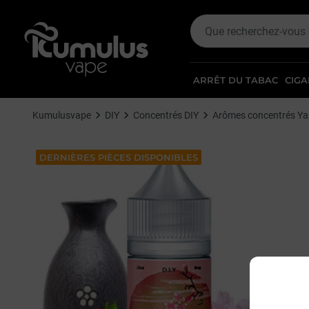
ARRÊT DU TABAC
CIGA
Kumulusvape
DIY
Concentrés DIY
Arômes concentrés Y
DERNIÈRES PIÈCES DISPONIBLES