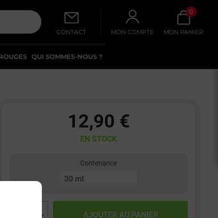
0
CONTACT
MON COMPTE
MON PANIER
 ROUGES
QUI SOMMES-NOUS ?
12,90 €
EN STOCK
Contenance
−
+
AJOUTER AU PANIER