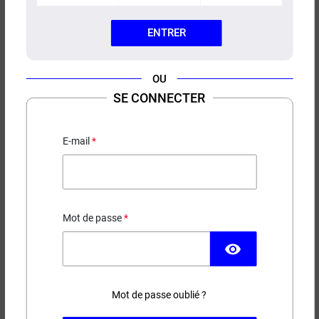
ENTRER
OU
BOOSTER SELS DE NICOTINE
SE CONNECTER
LIQUIDEO
Booster 20mg
E-mail
1,50 €
EN STOCK
Mot de passe
visibility
Contenance
PG / VG
Mot de passe oublié ?
(15 avis)